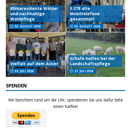
Klimaresiliente Wälder
5.378 alte
und nachhaltige
Mobiltelefone
Waldpflege
gesammelt
02. AUGUST 2026
02. AUGUST 2026
Schafe helfen bei der
Vielfalt auf dem Acker
Landschaftspflege
30. JULI 2026
27. JULI 2026
SPENDEN
Wir berichten rund um die Uhr, spendieren Sie uns dafür bitte
einen Kaffee!