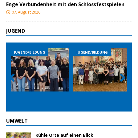
Enge Verbundenheit mit den Schlossfestspielen
07. August 2026
JUGEND
JUGEND/BILDUNG
JUGEND/BILDUNG
JUG
Prev
Nex
ious
t
UMWELT
Kühle Orte auf einen Blick