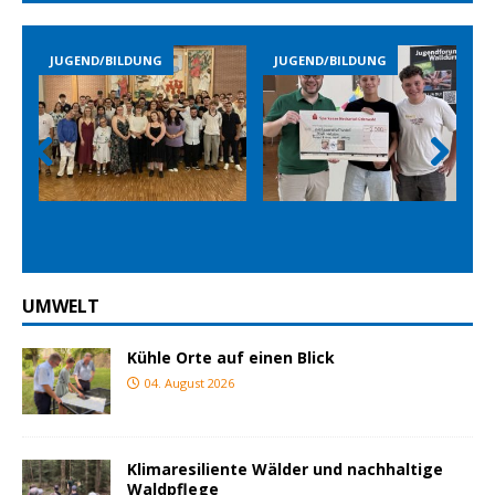
BILDUNG
JUGEND/BILDUNG
JUGEND/BILDUN
Prev
Nex
ious
t
UMWELT
Kühle Orte auf einen Blick
04. August 2026
Klimaresiliente Wälder und nachhaltige
Waldpflege