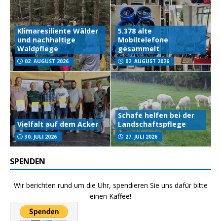
Klimaresiliente Wälder
5.378 alte
und nachhaltige
Mobiltelefone
Waldpflege
gesammelt
02. AUGUST 2026
02. AUGUST 2026
Schafe helfen bei der
Vielfalt auf dem Acker
Landschaftspflege
30. JULI 2026
27. JULI 2026
SPENDEN
Wir berichten rund um die Uhr, spendieren Sie uns dafür bitte
einen Kaffee!